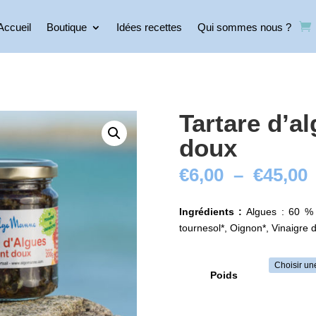
Accueil
Boutique
Idées recettes
Qui sommes nous ?
Tartare d’a
doux
€
6,00
–
€
45,00
p
Ingrédients :
Algues : 60 % (
€
tournesol*, Oignon*, Vinaigre 
€
Poids