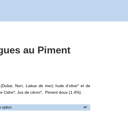
lgues au Piment
Plage
de
rix :
Dulse, Nori, Laitue de mer) huile d’olive* et de
6,00
de Cidre*, Jus de citron*, Piment doux (1.4%).
à
45,00